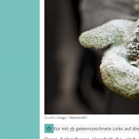
Quelle:
Imago / Westend61
Für mit
gekennzeichnete Links auf dies