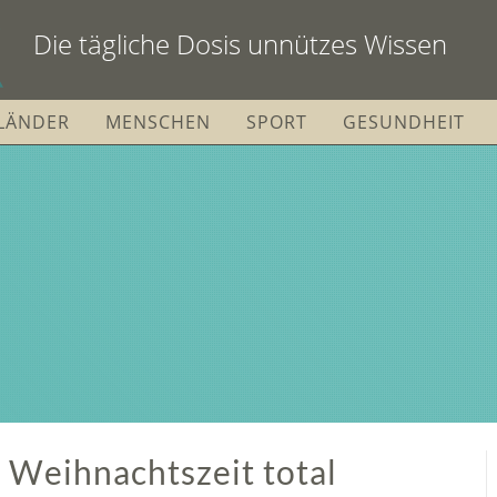
Die tägliche Dosis unnützes Wissen
LÄNDER
MENSCHEN
SPORT
GESUNDHEIT
r Weihnachtszeit total