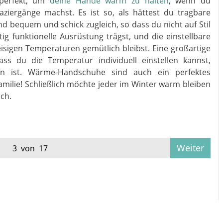
 perfekt, um
deine Hände warm zu halten
, wenn du
aziergänge machst. Es ist so, als hättest du tragbare
nd bequem und schick zugleich, so dass du nicht auf Stil
ig funktionelle Ausrüstung trägst, und die einstellbare
eisigen Temperaturen gemütlich bleibst. Eine großartige
s du die Temperatur individuell einstellen kannst,
en ist. Wärme-Handschuhe sind auch ein perfektes
ilie! Schließlich möchte jeder im Winter warm bleiben
ch.
Weiter
3 von 17