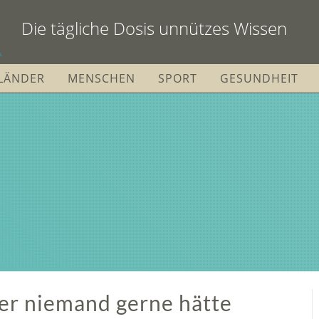
Die tägliche Dosis unnützes Wissen
LÄNDER
MENSCHEN
SPORT
GESUNDHEIT
her niemand gerne hätte