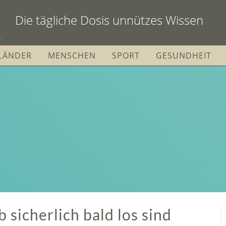
Die tägliche Dosis unnützes Wissen
LÄNDER
MENSCHEN
SPORT
GESUNDHEIT
b sicherlich bald los sind