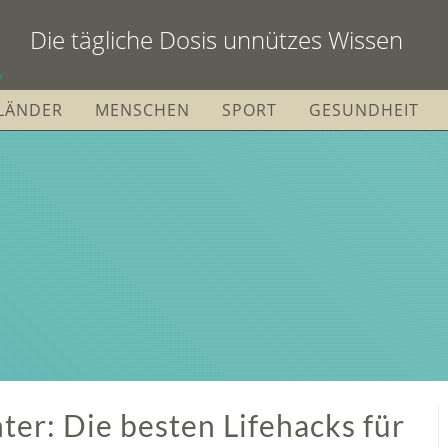
Die tägliche Dosis unnützes Wissen
LÄNDER
MENSCHEN
SPORT
GESUNDHEIT
ter: Die besten Lifehacks für