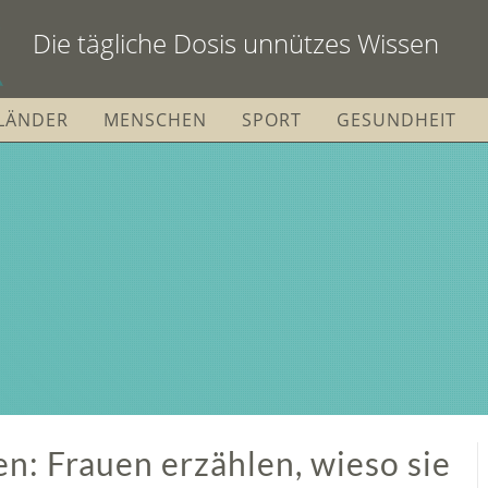
Die tägliche Dosis unnützes Wissen
LÄNDER
MENSCHEN
SPORT
GESUNDHEIT
n: Frauen erzählen, wieso sie