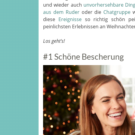
und wieder auch
unvorhersehbare Din
aus dem Ruder
oder die
Chatgruppe
w
diese
Ereignisse
so richtig schön pei
peinlichsten Erlebnissen an Weihnachte
Los geht's!
#1 Schöne Bescherung