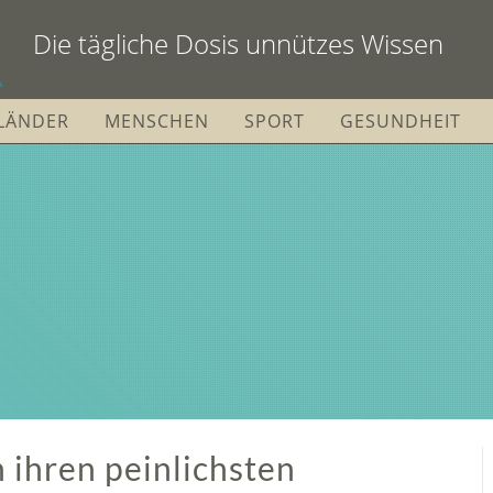
Die tägliche Dosis unnützes Wissen
LÄNDER
MENSCHEN
SPORT
GESUNDHEIT
 ihren peinlichsten