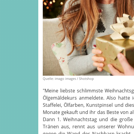
Quelle: imago images / Shotshop
"Meine liebste schlimmste Weihnachtsge
Ölgemäldekurs anmeldete. Also hatte i
Staffelei, Ölfarben, Kunstpinsel und die
Monate gekauft und ihr das Beste von al
Dann 1. Weihnachtstag und die große G
Tränen aus, rennt aus unserer Wohnung
gegen die Wand des Nachbarn kracht. 